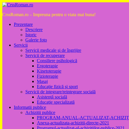
Skip
to
CrssRoman.ro – Impreuna pentru o viata mai buna!
content
Prezentare
Descriere
Istoric
Galerie foto
Servicii
Servicii medicale şi de îngrijire
Servicii de recuperare
Consiliere psihologică
Ergoterapie
Kinetoterapie
Fizioterapie
Masaj
Educaţie fizică şi sport
Servicii de integrare/reintegrare socială
Asistenţă socială
Educaţie specializată
Informatii publice
Achizitii publice
PROGRAM-ANUAL-ACTUALIZAT-ACHIZIȚII
Anexa-actualizata-achizitii-directe-2021
Programul-actualizat-al-achizitiilor-publice-2021