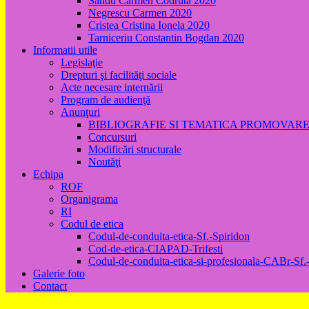
Sandu Carmen Codruta 2020
Negrescu Carmen 2020
Cristea Cristina Ionela 2020
Tarniceriu Constantin Bogdan 2020
Informatii utile
Legislaţie
Drepturi şi facilităţi sociale
Acte necesare internării
Program de audienţă
Anunţuri
BIBLIOGRAFIE SI TEMATICA PROMOVAR
Concursuri
Modificări structurale
Noutăţi
Echipa
ROF
Organigrama
RI
Codul de etica
Codul-de-conduita-etica-Sf.-Spiridon
Cod-de-etica-CIAPAD-Trifesti
Codul-de-conduita-etica-si-profesionala-CABr-Sf.
Galerie foto
Contact