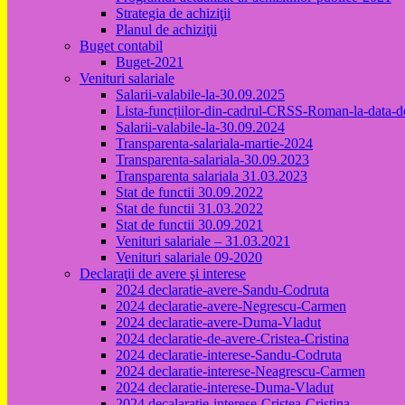
Strategia de achiziţii
Planul de achiziţii
Buget contabil
Buget-2021
Venituri salariale
Salarii-valabile-la-30.09.2025
Lista-funcțiilor-din-cadrul-CRSS-Roman-la-data-
Salarii-valabile-la-30.09.2024
Transparenta-salariala-martie-2024
Transparenta-salariala-30.09.2023
Transparenta salariala 31.03.2023
Stat de functii 30.09.2022
Stat de functii 31.03.2022
Stat de functii 30.09.2021
Venituri salariale – 31.03.2021
Venituri salariale 09-2020
Declaraţii de avere şi interese
2024 declaratie-avere-Sandu-Codruta
2024 declaratie-avere-Negrescu-Carmen
2024 declaratie-avere-Duma-Vladut
2024 declaratie-de-avere-Cristea-Cristina
2024 declaratie-interese-Sandu-Codruta
2024 declaratie-interese-Neagrescu-Carmen
2024 declaratie-interese-Duma-Vladut
2024 decalaratie-interese-Cristea-Cristina